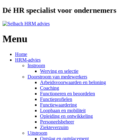
Dé HR specialist voor ondernemers
Menu
Ga
Home
naar
HRM-advies
de
Instroom
inhoud
Werving en selectie
Doorstroom van medewerkers
Arbeidsvoorwaarden en beloning
Coaching
Functioneren en beoordelen
Functieprofielen
Functiewaardering
Loopbaan en mobiliteit
Opleiding en ontwikkeling
Personeelsbeheer
Ziekteverzuim
Uitstroom
Ontslag en outplacement