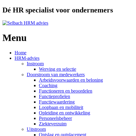
Dé HR specialist voor ondernemers
Menu
Ga
Home
naar
HRM-advies
de
Instroom
inhoud
Werving en selectie
Doorstroom van medewerkers
Arbeidsvoorwaarden en beloning
Coaching
Functioneren en beoordelen
Functieprofielen
Functiewaardering
Loopbaan en mobiliteit
Opleiding en ontwikkeling
Personeelsbeheer
Ziekteverzuim
Uitstroom
Ontslag en outplacement